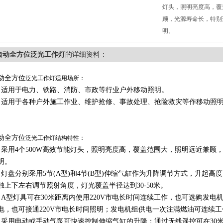
灯头，照明亮度高，覆
顾，光源寿命长，特别
明。
自动全方位泛光工作灯
的详细资料：
动全方位
泛光工作灯适用场所：
、适用于电力、铁路、消防、市政等行业户外移动照明。
、适用于各种户外施工作业、维护抢修、事故处理、抢险救灾等作移动照
动全方位
泛光工作灯结构特性：
、采用4个500W高效节能灯头，照明亮度高，覆盖范围大，照明远近兼顾
明。
、灯盘分别采用5节(A型)和4节(B型)伸缩气缸作为升降调节方式，升起高度为6米
独上下左右调节照射角度，灯光覆盖半径达到30-50米。
、A型灯具可在30米距离内使用220V市电长时间连续工作，也可选购发
电，也可接通220V市电长时间照明；发电机组供电一次注满燃油可连续工
、采用电动或手动气泵可快速控制伸缩气缸的升降；通过无线遥控可在30