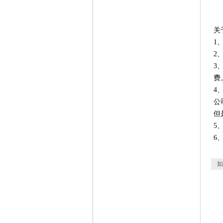
关
1
2
3
费
4
公
但
5
6
如