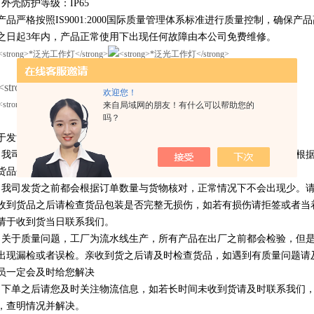
、外壳防护等级：IP65
产品严格按照IS9001:2000国际质量管理体系标准进行质量控制，确保
之日起3年内，产品正常使用下出现任何故障由本公司免费维修。
欢迎您！
来自局域网的朋友！有什么可以帮助您的
吗？
于发货与缺货
、我司发货时间为签订合同已打款为准订单顺序发货，如遇缺货本店会根
货品会在出货当时间补发.
、我司发货之前都会根据订单数量与货物核对，正常情况下不会出现少。
收到货品之后请检查货品包装是否完整无损伤，如若有损伤请拒签或者当
请于收到货当日联系我们。
、关于质量问题，工厂为流水线生产，所有产品在出厂之前都会检验，但
出现漏检或者误检。亲收到货之后请及时检查货品，如遇到有质量问题请
员一定会及时给您解决
、下单之后请您及时关注物流信息，如若长时间未收到货请及时联系我们
，查明情况并解决。