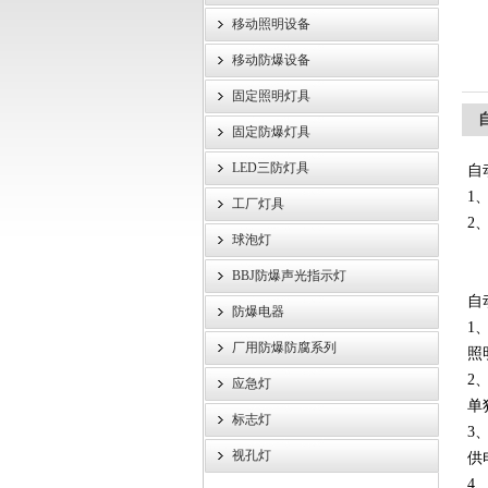
移动照明设备
浙江旗本电气有限公司
移动防爆设备
固定照明灯具
固定防爆灯具
LED三防灯具
自
1
工厂灯具
2
球泡灯
BBJ防爆声光指示灯
自
防爆电器
1
厂用防爆防腐系列
照
2
应急灯
单
标志灯
3
视孔灯
供
4