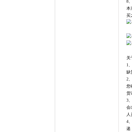
8
本
买
关
1
缺
2
您
货
3
会
人
4
递