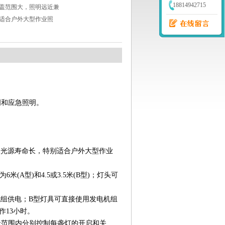
18814942715
盖范围大，照明远近兼
适合户外大型作业照
明和应急照明。
，光源寿命长，特别适合户外大型作业
(A型)和4.5或3.5米(B型)；灯头可
电机组供电；B型灯具可直接使用发电机组
作13小时。
米范围内分别控制每盏灯的开启和关