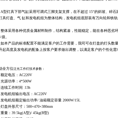
。
、A型灯具下部气缸采用可调式三脚支架支撑，在不超过 15°的斜坡、碎石
灯具灯盘、气 缸和发电机组为整体结构，发电机组底部装有万向轮和铁
。
、整体采用各种优质金属材料制作，结构紧凑，性能稳定，能在各种恶劣
8 级。
、如本产品的标准配置不能满足客户的工作需要，我司可在灯盘的灯头数
升起高度及发电机的配备上按客户要求做出调整，以满足客户的个性化需
动全方位
泛光工作灯技术参数：
、额定电压：AC220V
、光源功率：4*500W
、连续工作时间 :13h
、发电机组输出电压：AC220V
、发电机组额定输出功率/ 油箱额定容量 2000W/15L
、灯盘外形尺寸：500×470×380mm
重量：39.5kg(A型)/ 45kg(B型)