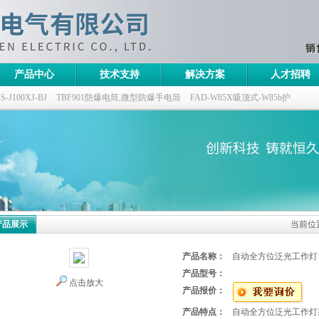
产品中心
技术支持
解决方案
人才招聘
100XJ-BJ
TBF901防爆电筒,微型防爆手电筒
FAD-W85X吸顶式-W85h护
灯,三防无极灯
150w/220v防水防尘防震户外投光灯
GTD5130-L400,400w/220v
产品展示
当前位
产品名称：
自动全方位泛光工作灯
产品型号：
点击放大
产品报价：
产品特点：
自动全方位泛光工作灯采