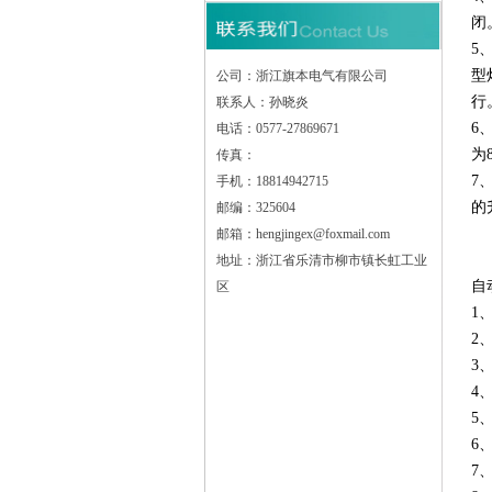
闭
5
型
公司：浙江旗本电气有限公司
行
联系人：孙晓炎
6
电话：0577-27869671
为
传真：
7
手机：18814942715
的
邮编：325604
邮箱：hengjingex@foxmail.com
地址：浙江省乐清市柳市镇长虹工业
自
区
1
2
3
4
5
6
7、