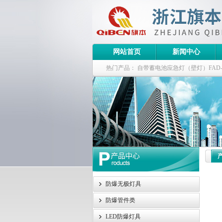
网站首页
新闻中心
热门产品：
自带蓄电池应急灯（壁灯）FAD-S-J
栏式无极灯
G9960-W120W长寿无极工厂
防爆泛光灯
防爆无极灯具
防爆管件类
LED防爆灯具