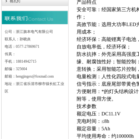
视孔灯
产品特点
安全可靠：经国家第三方机
作；
高效节能：选用大功率LE
用成本；
公司：浙江旗本电气有限公司
经济环保：高能锂离子电池
联系人：孙晓炎
自放电率低，经济环保；
电话：0577-27869671
防水抗摔：外壳采用高强度
传真：
缘、耐腐蚀性好；智能控制
手机：18814942715
意转换；采用智能芯片控制
邮编：325604
电量检测：人性化四段式电
邮箱：hengjingex@foxmail.com
信号指示：底座尾部带黄色
地址：浙江省乐清市柳市镇长虹工业
方便耐用：*的灯头结构设计
区
附等，使用方便。
技术参数
额定电压：DC11.1V
充电时间：≤8h
额定容量：5Ah
平均使用寿命：约100000h