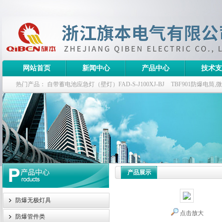
网站首页
新闻中心
产品中心
技术支
热门产品：
自带蓄电池应急灯（壁灯）FAD-S-J100XJ-BJ
TBF901防爆电筒
栏式无极灯
G9960-W120W长寿无极工厂灯,三防无极灯
150w/220v防水
防爆泛光灯
产品展示
防爆无极灯具
点击放大
防爆管件类