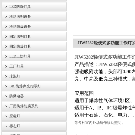
LED防爆灯具
移动照明设备
浙江旗本电气有限公司
移动防爆设备
固定照明灯具
JIW5282轻便式多功能工作灯
固定防爆灯具
LED三防灯具
JIW5282轻便式多功能工作
产品描述：
JIW5282轻便
工厂灯具
强磁吸附功能，头部可0-9
球泡灯
亮、中亮及低亮三种模式，
BBJ防爆声光指示灯
应用范围
防爆电器
适用于爆炸性气体环境1区、
厂用防爆防腐系列
适用于A、|B、IIC级爆炸
适用于石油、石化、电力、
应急灯
等各种室内外场所作移动照明。
标志灯