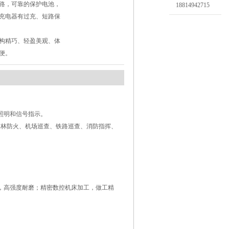
路，可靠的保护电池，
18814942715
充电器有过充、短路保
构精巧、轻盈美观、体
便。
照明和信号指示。
森林防火、机场巡查、铁路巡查、消防指挥、
，高强度耐磨；精密数控机床加工，做工精