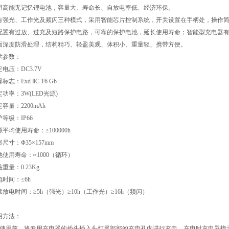
用高能无记忆锂电池，容量大、寿命长、自放电率低、经济环保。
有强光、工作光及频闪三种模式，采用智能芯片控制系统，开关设置在手柄处，操作
配置有过放、过充及短路保护电路，可靠的保护电池，延长使用寿命；智能型充电器
面深度防滑处理，结构精巧、轻盈美观、体积小、重量轻、携带方便。
术参数：
电压：DC3.7V
标志：Exd ⅡC T6 Gb
功率：3W(LED光源)
容量：2200mAh
等级：IP66
平均使用寿命：≥100000h
尺寸：Φ35×157mm
池使用寿命：≈1000（循环）
重量：0.23Kg
电时间：≤6h
续放电时间：≥5h（强光）≥10h（工作光）≥16h（频闪）
用方法：
、使用前，将专用充电器的插头插入头灯尾部部的充电孔内进行充电。充电时充电器指