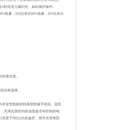
住3秒后进入频闪光，如此循环操作。
%电量，闪4次表示60%电量，闪3次表示
好的透光度。
、组别来选择。
为本安型线路的特殊型防爆手电筒。其防
下，充满光源腔内的油迅速冷却炽热的电
灯具置于0区以外的扬所，用导光管将防