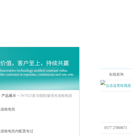
返回首页
|
设为首页
|
加入收藏
关于我们
在线咨询
>
产品展示
>
JW7623多功能防爆强光巡检电筒
光巡检电筒
0577 27869671
强光巡检电筒内配置有过