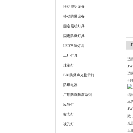
移动照明设备
浙江旗本电气有限公司
移动防爆设备
固定照明灯具
固定防爆灯具
LED三防灯具
工厂灯具
适
球泡灯
J
适
BBJ防爆声光指示灯
刑
防爆电器
厂用防爆防腐系列
结
本
应急灯
J
标志灯
致
光
视孔灯
反