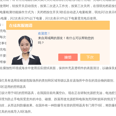
、使用时，轻按开关启动强光，按第二次进入工作光，按第三次关闭，在强弱光档若按
、电量检测功能操作方式为：关闭档按住开关3秒后自动进入电量检测，弱光闪5次表示80
0%电量，闪2次表示20%以下电量，闪1次表示10%以下电量需充电后使用。
告：
、充电及拆卸灯具必须在安全场所进行。
欢迎您！
、每次使用后应及时进行充电，以备下次随时使用。
来自局域网的朋友！有什么可以帮助您的
吗？
意事项:
、充电时必须关闭开关，外壳略有温升属正常现像。
、不要随意拆卸灯具的结构件，尤其是密封结构件。
、维修灯具必须由专业人员在安全场所进行
、在腐蚀性环境或海水中使用后应揩拭表面，保持外壳及透明件的表面清洁，以确保良
爆灯具有选用应根据危险场所的类别和区域等级以及在该场所中存在的混合物的级别
).0区适用的照明器具
门设计用于0区的照明器具，在我国目前尚属空白。现在正在研制光源腔充油，电池腔
原理为防止手电筒受意外的冲击、碰撞、跌落而使光源腔和电珠泡壳同时损坏的情况
钨丝，从而达到防爆效果。在国外有一种防爆导光管的照明器具专门用于0区，将防爆
灯具的光线导入0区场所。