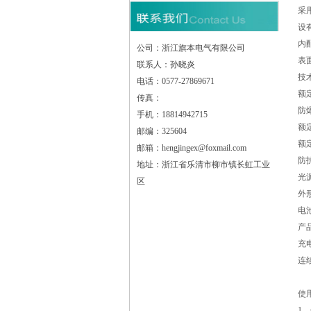
采
设
内
公司：浙江旗本电气有限公司
表
联系人：孙晓炎
技
电话：0577-27869671
额定
传真：
防爆
手机：18814942715
额定
邮编：325604
额定
邮箱：hengjingex@foxmail.com
防护
地址：浙江省乐清市柳市镇长虹工业
光源
区
外形
电
产品
充
连
使
1