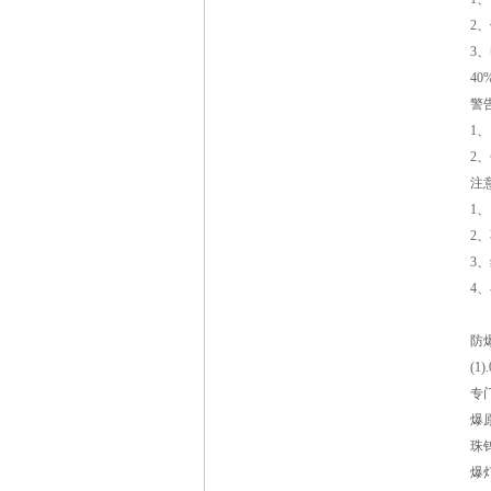
2
3
4
警
1
2
注
1
2
3
4
防
(1
专
爆
珠
爆