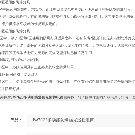
).1区适用的防爆灯具
l区中应选用隔爆型、增安型、正压型以及复合型和为1区使用设计的特殊型防爆灯具。
国现行防爆规程中，有的将增安型防爆灯具划为仅适宜于2区使用，这主要是基于增安
中维护保养水平较差的状况而拟定的。
).2区适用的防爆灯具
2区中，除了0区和1区使用的防爆灯具适用之外，还有专为2区设计的无火花型防爆灯
危险场所中，绝大部分的区域可划分为2区，2区具有区域大，空气流通好，危险气体
选用高强度气体放电灯为光源的无火花型灯具已被广泛采用。
).10区适用的粉尘防爆灯具
10区中，必须使用具有尘密外壳的粉尘防爆灯具。
).1l区适用的粉尘防爆灯具
11区中，可使用具有尘密外壳的粉尘防爆灯具，在仅有可燃性非导电粉尘混合物的粉
粉尘防爆灯具。
果你对
JW7623多功能防爆强光巡检电筒
感兴趣，想了解更详细的产品信息，填写下
产品：