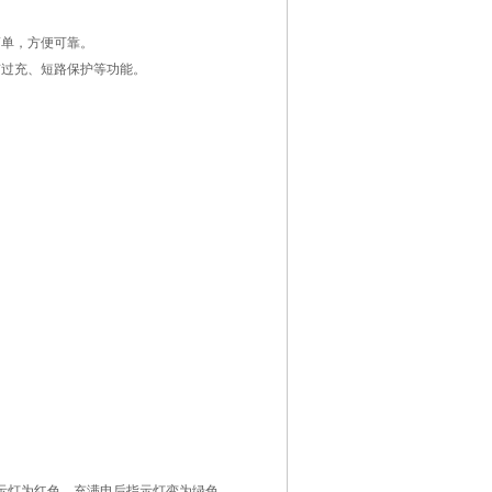
简单，方便可靠。
有过充、短路保护等功能。
示灯为红色，充满电后指示灯变为绿色。