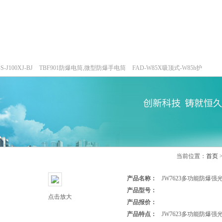
产品中心
技术支持
解决方案
人才招聘
100XJ-BJ
TBF901防爆电筒,微型防爆手电筒
FAD-W85X吸顶式-W85h护
灯,三防无极灯
150w/220v防水防尘防震户外投光灯
GTD5130-L400,400w/220v
产品展示
当前位置：
首页
产品名称：
JW7623多功能防爆强
产品型号：
点击放大
产品报价：
产品特点：
JW7623多功能防爆