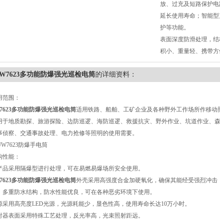
放、过充及短路保护电
延长使用寿命；智能型
护等功能。
表面深度防滑处理，结
积小、重量轻、携带方
JW7623多功能防爆强光巡检电筒
的详细资料：
用范围：
W7623多功能防爆强光巡检电筒
适用铁路、船舶、工矿企业及各种野外工作场所作移动
用于地质勘探、旅游探险、边防巡逻、海防巡逻、救援抗灾、野外作业、坑道作业、
事侦察、交通事故处理、电力抢修等照明的使用需要。
构性能：
产品采用隔爆型进行处理，可在易燃易爆场所安全使用。
W7623多功能防爆强光巡检电筒
外壳采用高强度合金加硬氧化，确保其能经受强烈冲击
，多重防水结构，防水性能优良，可在各种恶劣环境下使用。
源采用高亮度LED光源，光源耗能少，显色性高，使用寿命长达10万小时。
射器表面采用特殊工艺处理，反光率高，光束照射距远。