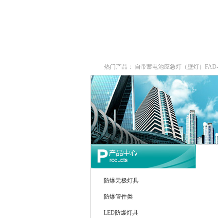
网站首页
新闻中心
热门产品：
自带蓄电池应急灯（壁灯）FAD-S-J
栏式无极灯
G9960-W120W长寿无极工厂
防爆泛光灯
防爆无极灯具
防爆管件类
LED防爆灯具