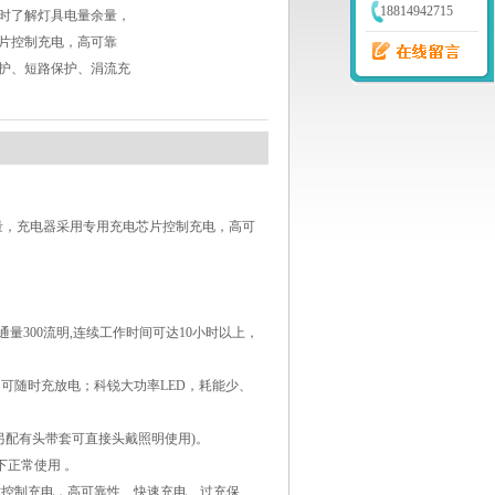
18814942715
时了解灯具电量余量，
片控制充电，高可靠
护、短路保护、涓流充
量，充电器采用专用充电芯片控制充电，高可
量300流明,连续工作时间可达10小时以上，
可随时充放电；科锐大功率LED，耗能少、
另配有头带套可直接头戴照明使用)。
下正常使用 。
片控制充电，高可靠性、快速充电、过充保