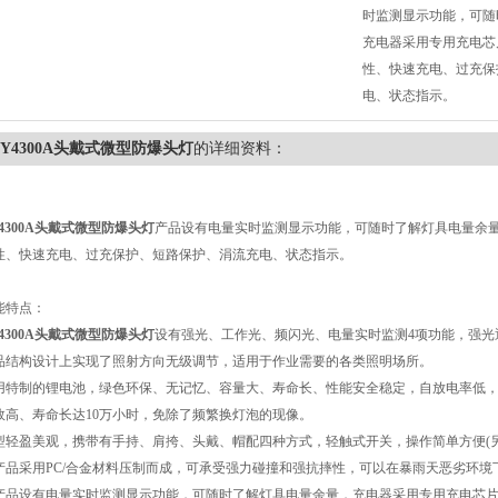
时监测显示功能，可随
充电器采用专用充电芯
性、快速充电、过充保
电、状态指示。
ZY4300A头戴式微型防爆头灯
的详细资料：
Y4300A头戴式微型防爆头灯
产品设有电量实时监测显示功能，可随时了解灯具电量余
性、快速充电、过充保护、短路保护、涓流充电、状态指示。
能特点：
Y4300A头戴式微型防爆头灯
设有强光、工作光、频闪光、电量实时监测4项功能，强光通
品结构设计上实现了照射方向无级调节，适用于作业需要的各类照明场所。
用特制的锂电池，绿色环保、无记忆、容量大、寿命长、性能安全稳定，自放电率低，
效高、寿命长达10万小时，免除了频繁换灯泡的现像。
型轻盈美观，携带有手持、肩挎、头戴、帽配四种方式，轻触式开关，操作简单方便(
产品采用PC/合金材料压制而成，可承受强力碰撞和强抗摔性，可以在暴雨天恶劣环境
产品设有电量实时监测显示功能，可随时了解灯具电量余量，充电器采用专用充电芯