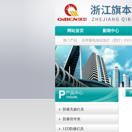
网站首页
新闻中心
热门产品：
自带蓄电池应急灯（壁灯）FAD-S-J
栏式无极灯
G9960-W120W长寿无极工厂
防爆泛光灯
防爆无极灯具
防爆管件类
LED防爆灯具