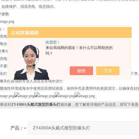
、短路保护、涓流充电、状态指示。
术参数
告：
、充电及拆卸灯具必须在安全场所进行。
欢迎您！
、每次使用后应及时进行充电，以备下次随时使用。
来自局域网的朋友！有什么可以帮助您的
意事项:
吗？
、充电时必须关闭开关，外壳略有温升属正常现像。
、不要随意拆卸灯具的结构件，尤其是密封结构件。
 头灯严禁撞击、抛甩；若不慎将头灯掉进水或水性溶液里时，需及时取出并擦拭干净
维修头灯必须由专业人员在安全场所进行
在腐蚀性环境或海水中使用后应揩拭表面，保持外壳及透明件的表面清洁，以确保良好
果你对
ZY4300A头戴式微型防爆头灯
感兴趣，想了解更详细的产品信息，填写下表直
产品：