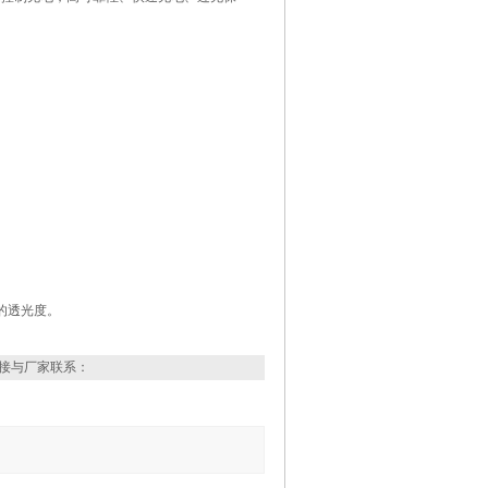
。
的透光度。
接与厂家联系：