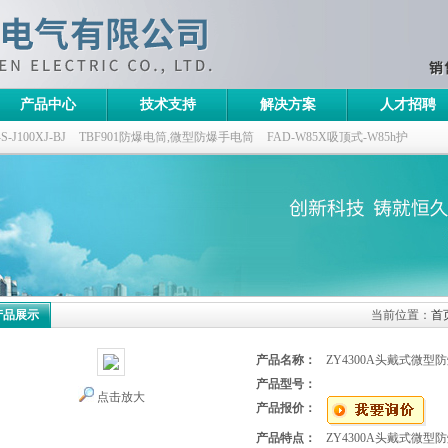
产品中心
技术支持
解决方案
人才招聘
100XJ-BJ
TBF901防爆电筒,微型防爆手电筒
FAD-W85X吸顶式-W85h护
灯,三防无极灯
150w/220v防水防尘防震户外投光灯
GTD5130-L400,400w/220v
产品展示
当前位置：
首
产品名称：
ZY4300A头戴式微型
产品型号：
点击放大
产品报价：
产品特点：
ZY4300A头戴式微