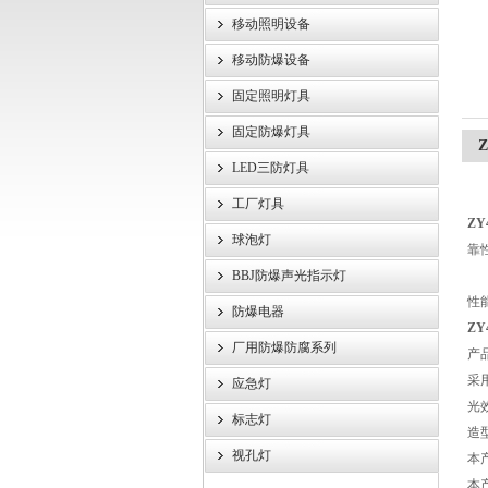
移动照明设备
浙江旗本电气有限公司
移动防爆设备
固定照明灯具
固定防爆灯具
LED三防灯具
工厂灯具
Z
球泡灯
靠
BBJ防爆声光指示灯
性
防爆电器
Z
厂用防爆防腐系列
产
采
应急灯
光
标志灯
造
视孔灯
本
本