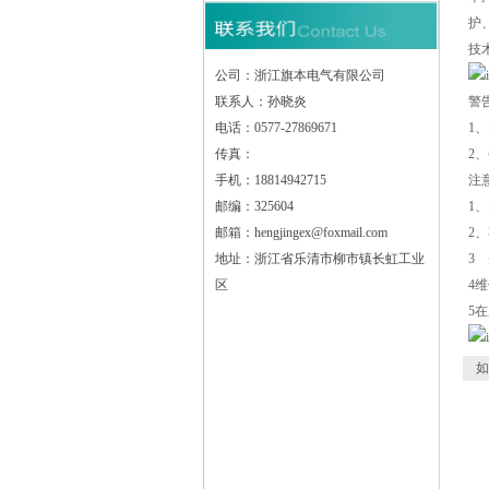
护
技
公司：浙江旗本电气有限公司
联系人：孙晓炎
警
电话：0577-27869671
1
传真：
2
手机：18814942715
注
邮编：325604
1
邮箱：hengjingex@foxmail.com
2
地址：浙江省乐清市柳市镇长虹工业
3
区
4
5
如