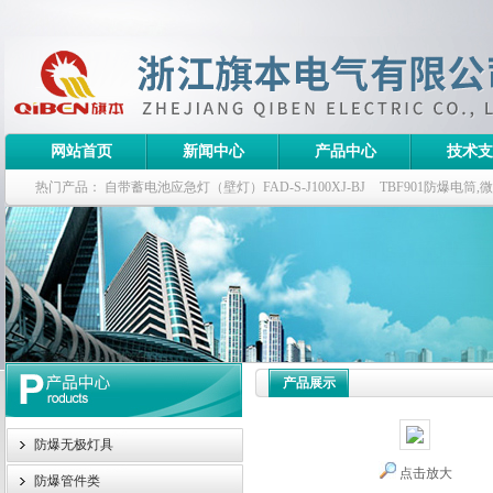
网站首页
新闻中心
产品中心
技术支
热门产品：
自带蓄电池应急灯（壁灯）FAD-S-J100XJ-BJ
TBF901防爆电筒
栏式无极灯
G9960-W120W长寿无极工厂灯,三防无极灯
150w/220v防水
防爆泛光灯
产品展示
防爆无极灯具
点击放大
防爆管件类