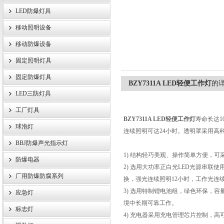
LED防爆灯具
移动照明设备
浙江旗本电气有限公司
移动防爆设备
固定照明灯具
固定防爆灯具
BZY7311A LED轻便工作灯
的
LED三防灯具
工厂灯具
BZY7311A LED轻便工作灯
寿命长达
球泡灯
连续照明可达24小时。透明罩采用高
BBJ防爆声光指示灯
1) 结构轻巧美观、操作简单方便，
防爆电器
2) 选用大功率正白光LED光源串联使
厂用防爆防腐系列
换，强光连续照明12小时，工作光连
3) 选用特制锂电池组，绿色环保，
应急灯
境中长期可靠工作。
标志灯
4) 充电器采用充电管理芯片控制，