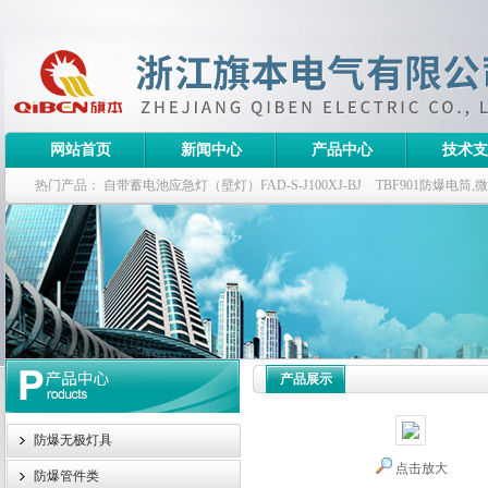
网站首页
新闻中心
产品中心
技术支
热门产品：
自带蓄电池应急灯（壁灯）FAD-S-J100XJ-BJ
TBF901防爆电筒
栏式无极灯
G9960-W120W长寿无极工厂灯,三防无极灯
150w/220v防水
防爆泛光灯
产品展示
防爆无极灯具
点击放大
防爆管件类