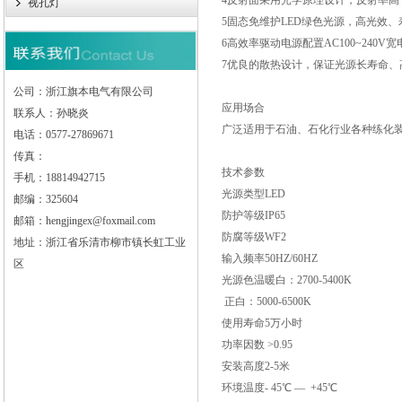
4反射面采用光学原理设计，反射率
视孔灯
5固态免维护LED绿色光源，高光效、
6高效率驱动电源配置AC100~240V
7优良的散热设计，保证光源长寿命、
公司：浙江旗本电气有限公司
应用场合
联系人：孙晓炎
广泛适用于石油、石化行业各种练化
电话：0577-27869671
传真：
技术参数
手机：18814942715
光源类型LED
邮编：325604
防护等级IP65
邮箱：hengjingex@foxmail.com
防腐等级WF2
地址：浙江省乐清市柳市镇长虹工业
输入频率50HZ/60HZ
区
光源色温暖白：2700-5400K
正白：5000-6500K
使用寿命5万小时
功率因数 >0.95
安装高度2-5米
环境温度- 45℃ — +45℃