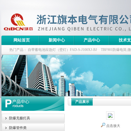
网站首页
新闻中心
产品中心
技术支
热门产品：
自带蓄电池应急灯（壁灯）FAD-S-J100XJ-BJ
TBF901防爆电筒
栏式无极灯
G9960-W120W长寿无极工厂灯,三防无极灯
150w/220v防水
防爆泛光灯
产品展示
防爆无极灯具
点击放大
防爆管件类