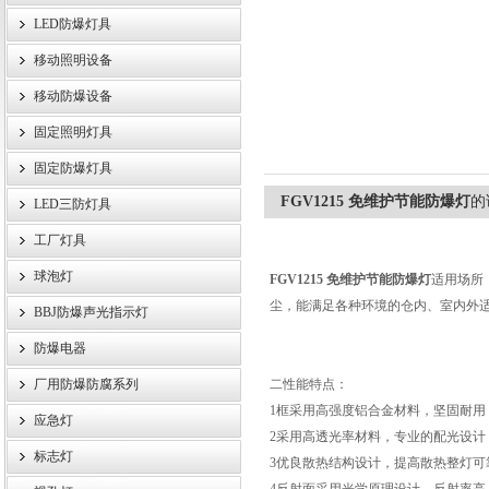
LED防爆灯具
移动照明设备
浙江旗本电气有限公司
移动防爆设备
固定照明灯具
固定防爆灯具
FGV1215 免维护节能防爆灯
的
LED三防灯具
工厂灯具
球泡灯
FGV1215 免维护节能防爆灯
适用场所
尘，能满足各种环境的仓内、室内外
BBJ防爆声光指示灯
防爆电器
厂用防爆防腐系列
二性能特点：
1框采用高强度铝合金材料，坚固耐用
应急灯
2采用高透光率材料，专业的配光设计
标志灯
3优良散热结构设计，提高散热整灯可