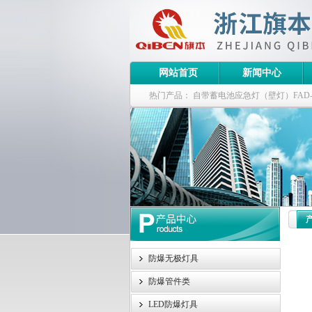
网站首页
新闻中心
热门产品：
自带蓄电池应急灯（壁灯）FAD-S-J
栏式无极灯
G9960-W120W长寿无极工厂
防爆泛光灯
防爆无极灯具
防爆管件类
LED防爆灯具