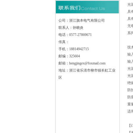
光
具
具
公司：浙江旗本电气有限公司
无
联系人：孙晓炎
系
电话：0577-27869671
传真：
技
手机：18814942715
输入
邮编：325604
输入
邮箱：hengjingex@foxmail.com
光
地址：浙江省乐清市柳市镇长虹工业
光
区
绝
防护
防
重量
适
【
【