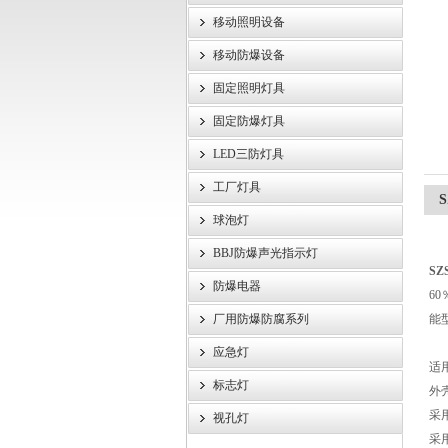
移动照明设备
浙江旗本电气有限公司
移动防爆设备
固定照明灯具
固定防爆灯具
LED三防灯具
工厂灯具
球泡灯
BBJ防爆声光指示灯
SZ
防爆电器
6
厂用防爆防腐系列
能
应急灯
适
标志灯
外
采
视孔灯
采