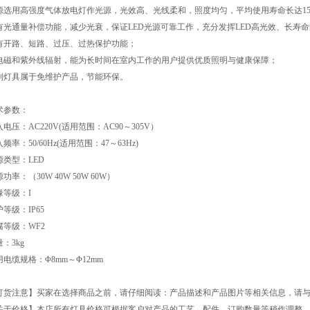
源选用高强度气体放电灯作光源，光效高、光线柔和，照度均匀，平均使用寿命长达150
有光通量补偿功能，减少光衰，保证LED光源可靠工作，充分发挥LED高光效、长寿
有开路、短路、过压、过热保护功能；
电磁和紫外线辐射，能为长时间在室内工作的用户提供优质照明与健康保障；
列灯具属于免维护产品，节能环保。
术参数：
电压：AC220V(适用范围：AC90～305V）
频率：50/60Hz(适用范围：47～63Hz)
源类型：LED
源功率：（
30W 40W 50W 60W
）
缘等级：I
等级：IP65
腐等级：WF2
：3kg
用电缆规格：Φ8mm～Φ12mm
订货注意】买家在选择商品之前，请仔细阅读：产品描述和产品图片等相关信息，请
关于价格】本店所有灯具价格可根据客户对产品的工艺、配件、订购数量等稍作调整