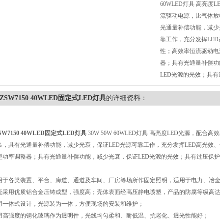
60WLED灯具 高亮度
流驱动电源，比气体放
光通量补偿功能，减少
靠工作，充分发挥LE
性；高效率恒流驱动电
器；具有光通量补偿功
LED光源的光效；具
SZSW7150 40WLED固定式LED灯具
的详细资料：
SW7150 40WLED固定式LED灯具
30W 50W 60WLED灯具 高亮度LED光源，
0％，具有光通量补偿功能，减少光衰，保证LED光源可靠工作，充分发挥LED高光效
型功率调整器；具有光通量补偿功能，减少光衰，保证LED光源的光效；具有过压保护
用于各类装置、平台、廊道、通道及车间、厂房等场所作固定照明，适用于电力、冶
壳采用优质铝合金压铸成型，强度高；壳体表面经高压静电喷塑，产品的防腐等级高达
用一体式设计，光源装为一体，方便现场的安装和维护；
用高强度的钢化玻璃作为透明件，光线均匀柔和、耐低温、抗老化、透光性能好；