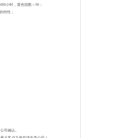
00小时，显色指数＞90；
命的特性；
与公司确认。
，量大客户下单前请先贵公司！