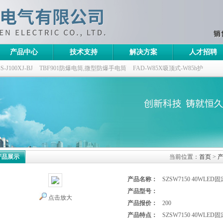
产品中心
技术支持
解决方案
人才招聘
100XJ-BJ
TBF901防爆电筒,微型防爆手电筒
FAD-W85X吸顶式-W85h护
灯,三防无极灯
150w/220v防水防尘防震户外投光灯
GTD5130-L400,400w/220v
产品展示
当前位置：
首页
>
产品名称：
SZSW7150 40WLE
产品型号：
点击放大
产品报价：
200
产品特点：
SZSW7150 40WLED