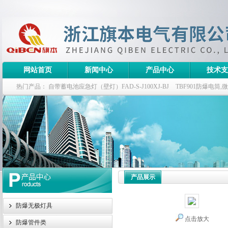
网站首页
新闻中心
产品中心
技术支
热门产品：
自带蓄电池应急灯（壁灯）FAD-S-J100XJ-BJ
TBF901防爆电筒
栏式无极灯
G9960-W120W长寿无极工厂灯,三防无极灯
150w/220v防水
防爆泛光灯
产品展示
防爆无极灯具
点击放大
防爆管件类