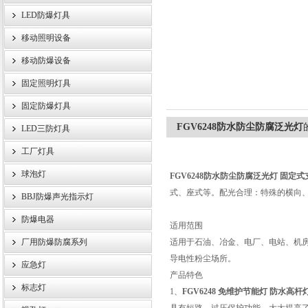
LED防爆灯具
移动照明设备
浙江旗本电气有限公司
移动防爆设备
固定照明灯具
固定防爆灯具
FGV6248防水防尘防腐泛光灯
LED三防灯具
工厂灯具
球泡灯
FGV6248防水防尘防腐泛光灯
固定式
式、座式等。配光合理：特殊的横向
BBJ防爆声光指示灯
防爆电器
适用范围
厂用防爆防腐系列
适用于石油、冶金、电厂、电站、机
导电性粉尘场所。
应急灯
产品特色
标志灯
1、
FGV6248 免维护节能灯
防水高杆