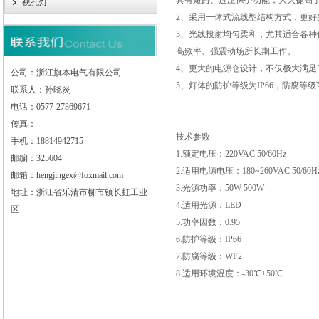
具有短路、过压保护功能，大
大提高
视孔灯
2、采用一体式流线型结构方式，更
3、光线投射均匀柔和，尤其适合各
高频率、强震动场所长期工作。
4、更大的电源仓设计，不仅极大满
公司：浙江旗本电气有限公司
5、灯体的防护等级为IP66，防腐等
联系人：孙晓炎
电话：0577-27869671
传真：
技术参数
手机：18814942715
1.额定电压：220VAC 50/60Hz
邮编：325604
2.适用电源电压：180~260VAC 50/60H
邮箱：hengjingex@foxmail.com
3.光源功率：50W-500W
地址：浙江省乐清市柳市镇长虹工业
4.适用光源：LED
区
5.功率因数：0.95
6.防护等级：IP66
7.防腐等级：WF2
8.适用环境温度：-30℃±50℃