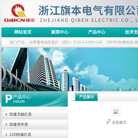
网站首页
新闻中心
产品中心
技术支
热门产品：
自带蓄电池应急灯（壁灯）FAD-S-J100XJ-BJ
TBF901防爆电筒
栏式无极灯
G9960-W120W长寿无极工厂灯,三防无极灯
150w/220v防水
防爆泛光灯
产品展示
防爆无极灯具
点击放大
防爆管件类
LED防爆灯具