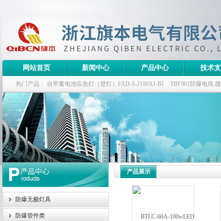
网站首页
新闻中心
产品中心
技术支
热门产品：
自带蓄电池应急灯（壁灯）FAD-S-J100XJ-BJ
TBF901防爆电筒
栏式无极灯
G9960-W120W长寿无极工厂灯,三防无极灯
150w/220v防水
防爆泛光灯
产品展示
防爆无极灯具
防爆管件类