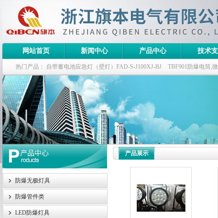
网站首页
新闻中心
产品中心
技术支
热门产品：
自带蓄电池应急灯（壁灯）FAD-S-J100XJ-BJ
TBF901防爆电筒
栏式无极灯
G9960-W120W长寿无极工厂灯,三防无极灯
150w/220v防水
防爆泛光灯
产品展示
防爆无极灯具
防爆管件类
LED防爆灯具